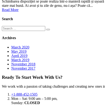
Schimbarea dispoziției se poate realiza într-o manieră rapidă și ușoară 
stare mai bună. Ai avut și tu zile de genu, nu-i așa? Poate că...
Read More
Search
Search
for:
Archives
March 2020
May 2019
April 2019
March 2019
November 2018
November 2017
Ready To Start
Work With Us?
We work with a passion of taking challenges and creating new ones in 
+1-888-452-1505
Mon – Sat: 9:00 am – 5:00 pm,
Sunday:
CLOSED