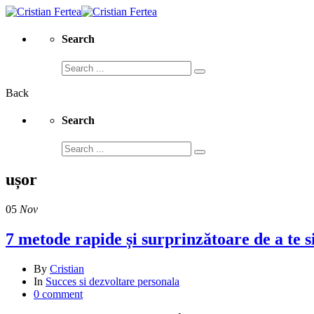
Search
Search
for:
Back
Search
Search
for:
ușor
05
Nov
7 metode rapide și surprinzătoare de a te s
By
Cristian
In
Succes si dezvoltare personala
0 comment