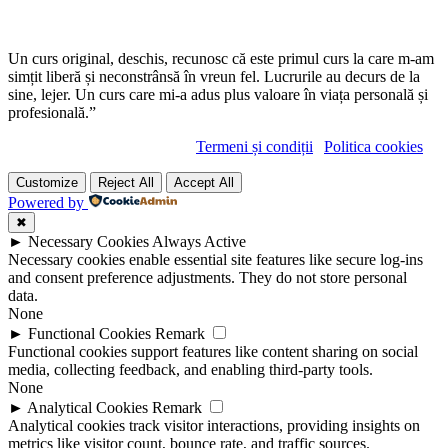
Un curs original, deschis, recunosc că este primul curs la care m-am
simțit liberă și neconstrânsă în vreun fel. Lucrurile au decurs de la
sine, lejer. Un curs care mi-a adus plus valoare în viața personală și
profesională.”
Copyright © cristianferea.ro |
Termeni și condiții
|
Politica cookies
Customize
Reject All
Accept All
Powered by
✖
►
Necessary Cookies
Always Active
Necessary cookies enable essential site features like secure log-ins
and consent preference adjustments. They do not store personal
data.
None
►
Functional Cookies
Remark
Functional cookies support features like content sharing on social
media, collecting feedback, and enabling third-party tools.
None
►
Analytical Cookies
Remark
Analytical cookies track visitor interactions, providing insights on
metrics like visitor count, bounce rate, and traffic sources.