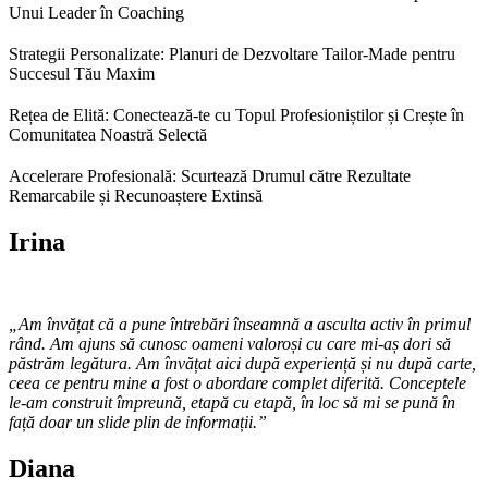
Unui Leader în Coaching
Strategii Personalizate: Planuri de Dezvoltare Tailor-Made pentru
Succesul Tău Maxim
Rețea de Elită: Conectează-te cu Topul Profesioniștilor și Crește în
Comunitatea Noastră Selectă
Accelerare Profesională: Scurtează Drumul către Rezultate
Remarcabile și Recunoaștere Extinsă
Irina
„Am învățat că a pune întrebări înseamnă a asculta activ în primul
rând. Am ajuns să cunosc oameni valoroși cu care mi-aș dori să
păstrăm legătura. Am învățat aici după experiență și nu după carte,
ceea ce pentru mine a fost o abordare complet diferită. Conceptele
le-am construit împreună, etapă cu etapă, în loc să mi se pună în
față doar un slide plin de informații.”
Diana