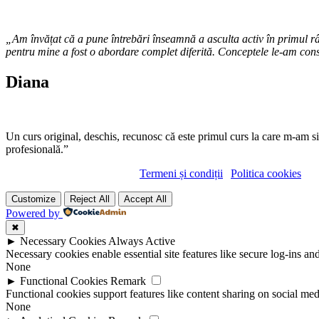
„Am învățat că a pune întrebări înseamnă a asculta activ în primul r
pentru mine a fost o abordare complet diferită. Conceptele le-am const
Diana
Un curs original, deschis, recunosc că este primul curs la care m-am sim
profesională.”
Copyright © cristianferea.ro |
Termeni și condiții
|
Politica cookies
Customize
Reject All
Accept All
Powered by
✖
►
Necessary Cookies
Always Active
Necessary cookies enable essential site features like secure log-ins a
None
►
Functional Cookies
Remark
Functional cookies support features like content sharing on social medi
None