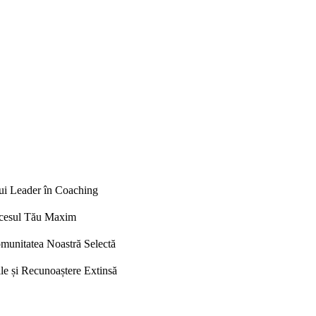
nui Leader în Coaching
uccesul Tău Maxim
Comunitatea Noastră Selectă
le și Recunoaștere Extinsă