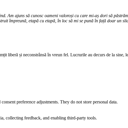
ând. Am ajuns să cunosc oameni valoroși cu care mi-aș dori să păstrăm 
ruit împreună, etapă cu etapă, în loc să mi se pună în față doar un slid
țit liberă și neconstrânsă în vreun fel. Lucrurile au decurs de la sine, l
nd consent preference adjustments. They do not store personal data.
a, collecting feedback, and enabling third-party tools.