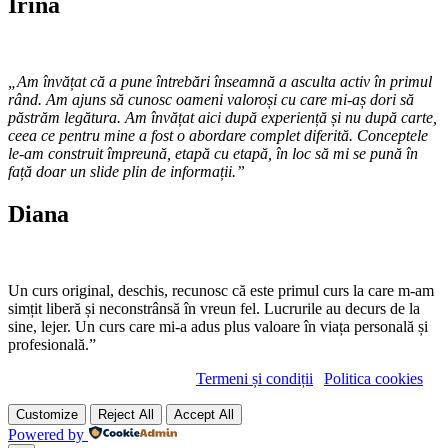
Irina
„Am învățat că a pune întrebări înseamnă a asculta activ în primul
rând. Am ajuns să cunosc oameni valoroși cu care mi-aș dori să
păstrăm legătura. Am învățat aici după experiență și nu după carte,
ceea ce pentru mine a fost o abordare complet diferită. Conceptele
le-am construit împreună, etapă cu etapă, în loc să mi se pună în
față doar un slide plin de informații.”
Diana
Un curs original, deschis, recunosc că este primul curs la care m-am
simțit liberă și neconstrânsă în vreun fel. Lucrurile au decurs de la
sine, lejer. Un curs care mi-a adus plus valoare în viața personală și
profesională.”
Copyright © cristianferea.ro |
Termeni și condiții
|
Politica cookies
Customize
Reject All
Accept All
Powered by