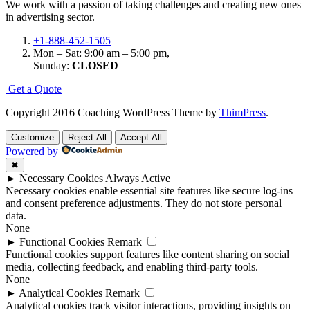
We work with a passion of taking challenges and creating new ones
in advertising sector.
+1-888-452-1505
Mon – Sat: 9:00 am – 5:00 pm,
Sunday:
CLOSED
G
e
t
a
Q
u
o
t
e
Copyright 2016 Coaching WordPress Theme by
ThimPress
.
Customize
Reject All
Accept All
Powered by
✖
►
Necessary Cookies
Always Active
Necessary cookies enable essential site features like secure log-ins
and consent preference adjustments. They do not store personal
data.
None
►
Functional Cookies
Remark
Functional cookies support features like content sharing on social
media, collecting feedback, and enabling third-party tools.
None
►
Analytical Cookies
Remark
Analytical cookies track visitor interactions, providing insights on