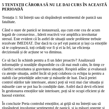
5 TENTAȚII CĂRORA SĂ NU LE DAI CURS ÎN ACEASTĂ
PERIOADĂ
Tentația 1: Să întreții sau să răspândești sentimentul de panică sau
fatalitate.
Când o stare de panică se instaurează, așa cum este cea de acum
legată de coronavirus , liderii reactivii vor amplifica involuntar
stresul. Este evident că în astfel de situații unele probleme trebuie
rezolvate IMEDIAT. Dar dacă tu ca șef ești panicat și lași ca emoțiile
să te copleșească, toți ceilalți vor fi și ei la fel, iar eficiența
decizională și de acțiune se va diminua.
Ce să faci în schimb pentru a fi un lider proactiv? Analizează
informațiile și noutățile disponibile cu cât mai mult calm, în timp ce
clarifici seriozitatea și gravitatea situației. Respiră adânc și evaluează
cu atenție situația, astfel încât să poți colabora cu echipa ta pentru a
stabili clar prioritățile adecvate și măsurile de luat. Dacă preiei
control stărilor tale interioare, atunci poți să vezi mai clar situația și
măsurile care se pot lua în condițiile date. Astfel dacă devii eficient
în gestionarea emoțiilor tale interioare, poți să te ocupi eficient și de
haosul exterior.
În concluzie Preia controlul emoțiilor, ai grijă să nu întreții sau să
răspândești involuntar sentimentul de panică, și ia măsuri urgente și