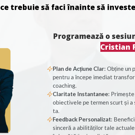
 ce trebuie să faci înainte să invest
Programează o sesiun
Cristian 
Plan de Acțiune Clar:
Obține un p
pentru a începe imediat transfor
coaching.
Claritate Instantanee:
Primește î
obiectivele pe termen scurt și a s
ta.
Feedback Personalizat:
Benefici
sinceră a abilităților tale actual