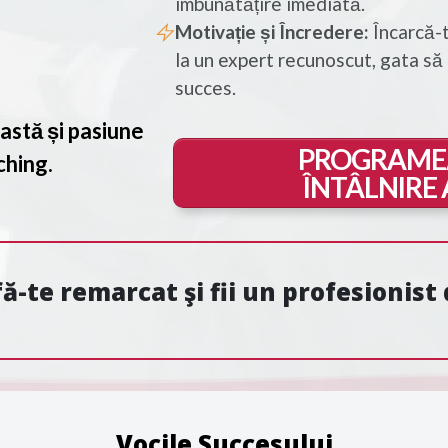
îmbunătățire imediată.
Motivație și Încredere:
Încarcă-t
la un expert recunoscut, gata să t
succes.
astă și pasiune
PROGRAME
ching.
ÎNTÂLNIRE
 fă-te remarcat şi fii un profesionis
Vocile Succesului