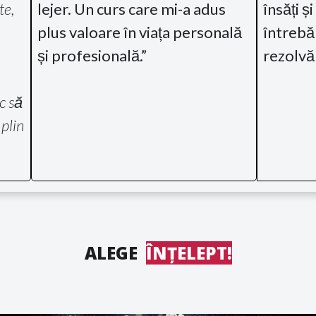
te,
lejer. Un curs care mi-a adus
însăți ș
plus valoare în viața personală
întrebăr
și profesională.”
rezolvăr
c să
 plin
ALEGE
ÎNȚELEPT!