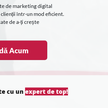
e de marketing digital
 clienții într-un mod eficient.
ate de a-ți crește
dă Acum
ște cu un
expert de top!