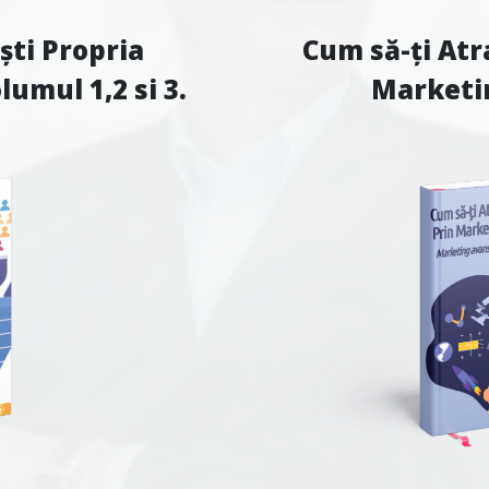
ști Propria
Cum să-ți Atra
umul 1,2 si 3.
Marketin