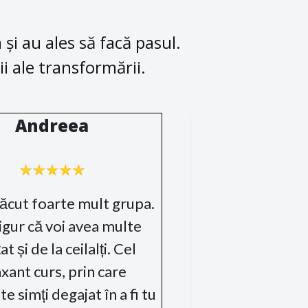
 și au ales să facă pasul.
ii ale transformării.
Andreea
lăcut foarte mult grupa.
igur că voi avea multe
t și de la ceilalți. Cel
xant curs, prin care
 te simți degajat în a fi tu