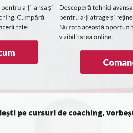
Descoperă tehnici avansat
 pentru a-ți lansa și
pentru a-ți atrage și reține
aching. Cumpără
Nu rata această oportunit
cerii tale!
vizibilitatea online.
cum
Coman
iești pe cursuri de coaching, vorbe