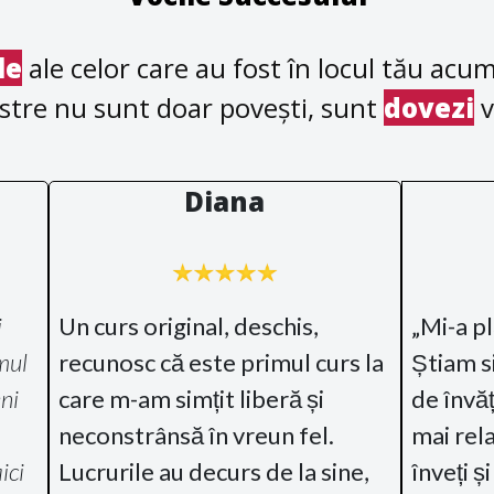
le
ale celor care au fost în locul tău acum
stre nu sunt doar povești, sunt
dovezi
v
Diana
i
Un curs original, deschis,
„Mi-a p
mul
recunosc că este primul curs la
Știam s
ni
care m-am simțit liberă și
de învăța
neconstrânsă în vreun fel.
mai rela
ici
Lucrurile au decurs de la sine,
înveți și