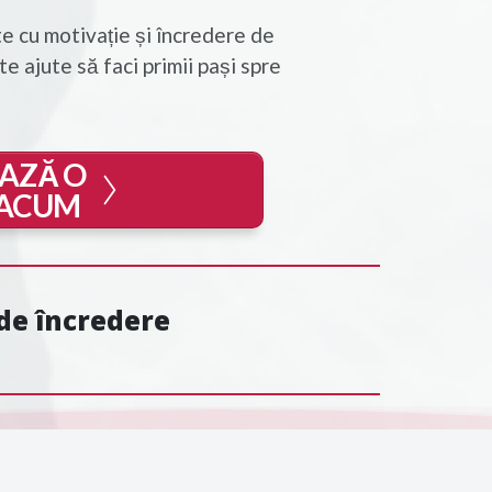
e cu motivație și încredere de
e ajute să faci primii pași spre
AZĂ O
 ACUM
t de încredere