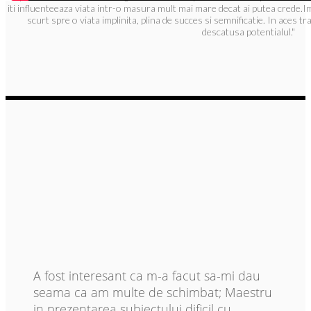
iti influenteeaza viata intr-o masura mult mai mare decat ai putea crede.Im
scurt spre o viata implinita, plina de succes si semnificatie. In aces tra
descatusa potentialul."
A fost interesant ca m-a facut sa-mi dau
seama ca am multe de schimbat;
Maestru
in p
rezentarea subiectului dificil cu