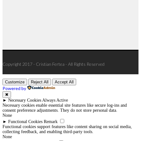
Copyright 2017 - Cristian Fertea - All Rights Reserved
Customize
Reject All
Accept All
Powered by
✖
►
Necessary Cookies
Always Active
Necessary cookies enable essential site features like secure log-ins and
consent preference adjustments. They do not store personal data.
None
►
Functional Cookies
Remark
Functional cookies support features like content sharing on social media,
collecting feedback, and enabling third-party tools.
None