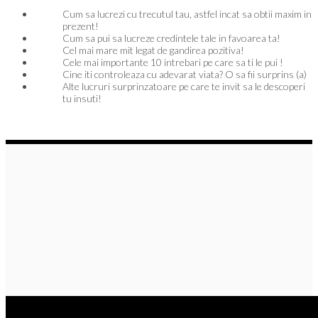
Cum sa lucrezi cu trecutul tau, astfel incat sa obtii maxim in
prezent!
Cum sa pui sa lucreze credintele tale in favoarea ta!
Cel mai mare mit legat de gandirea pozitiva!
Cele mai importante 10 intrebari pe care sa ti le pui !
Cine iti controleaza cu adevarat viata? O sa fii surprins (a)
Alte lucruri surprinzatoare pe care te invit sa le descoperi
tu insuti!