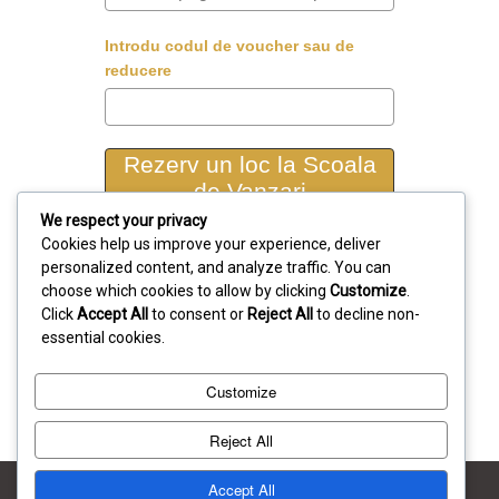
Introdu codul de voucher sau de
reducere
Rezerv un loc la Scoala
de Vanzari
We respect your privacy
Cookies help us improve your experience, deliver
Vom lua legatura cu tine pentru a-ti
personalized content, and analyze traffic. You can
comunica detaliile necesare pentru
choose which cookies to allow by clicking
Customize
.
urmatoarea serie.
Click
Accept All
to consent or
Reject All
to decline non-
Urmeaza acest curs si vei
essential cookies.
sti ca ai facut cea mai buna
Customize
alegere!
Reject All
Accept All
Copyright 2017 - Cristian Fertea - All Rights