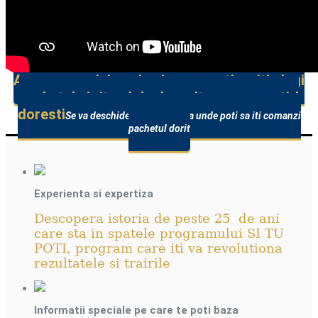
Urmareste ce contine programul si cum poti beneficia de fiecare
dintre elementele componente ale programului
Acceseaza aici pagina in care poti sa iti alegi
pachetul si ritmul de dezvoltare pe care ti-l
doresti
Se va deschide o noua pagina unde poti sa iti comanzi
pachetul dorit
Experienta si expertiza
Descopera istoria de peste 25 de ani
care sta in spatele programului SI TU
POTI, program care iti va revolutiona
rezultatele si trairile
Informatii speciale pe care te poti baza