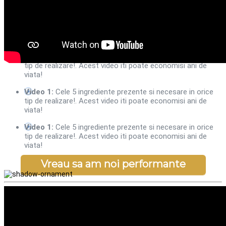
Pasul 1: Te informezi
Pasul 2: Actionezi si obtii rezultate
Video 1:
Cele 5 ingrediente prezente si necesare in orice
tip de realizare!. Acest video iti poate economisi ani de
viata!
Video 1:
Cele 5 ingrediente prezente si necesare in orice
tip de realizare!. Acest video iti poate economisi ani de
viata!
Video 1:
Cele 5 ingrediente prezente si necesare in orice
tip de realizare!. Acest video iti poate economisi ani de
viata!
Vreau sa am noi performante