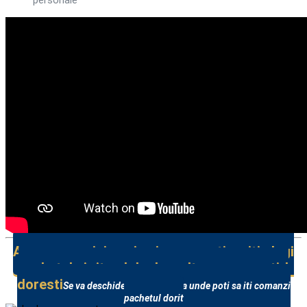
Programe de dezvoltare personala cu rezultate
Acceseaza aici pagina in care poti sa iti alegi
pachetul si ritmul de dezvoltare pe care ti-l
doresti
Se va deschide o noua pagina unde poti sa iti comanzi
pachetul dorit