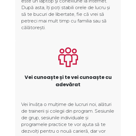
este un laptop şi conexiune la internet.
După asta, îți poți stabili orele de lucru și
să te bucuri de libertate, fie că vrei să
petreci mai mult timp cu familia sau să
călătorești.
Vei cunoaște și te vei cunoaște cu
adevărat
Vei învăța o mulțime de lucruri noi, alături
de trainerii și colegii din program. Sesiunile
de grup, sesiunile individuale și
programele practice te vor ajuta să te
dezvolți pentru o nouă carieră, dar vor