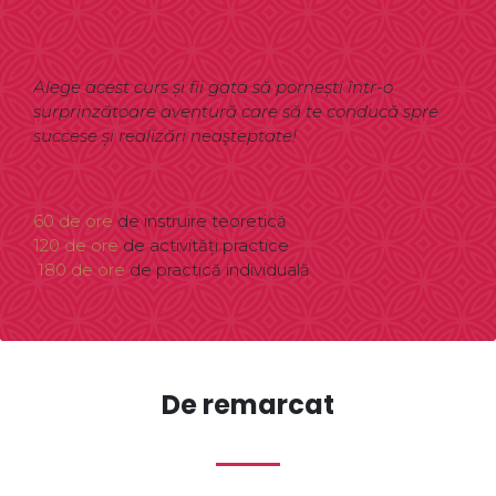
Alege acest curs și fii gata să pornești într-o
surprinzătoare aventură care să te conducă spre
succese și realizări neaşteptate!
60 de ore
de instruire teoretică
120 de ore
de activități practice
180 de ore
de practică individuală
De remarcat