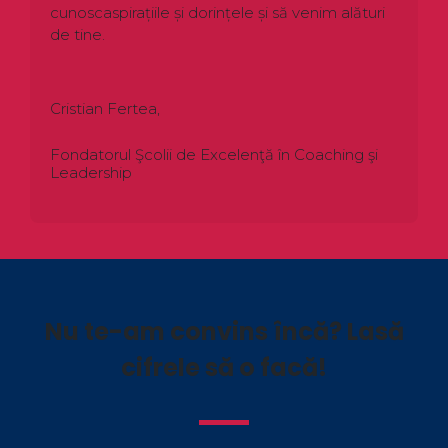
cunoscaspirațiile și dorințele și să venim alături
de tine.
Cristian Fertea,
Fondatorul Şcolii de Excelenţă în Coaching şi
Leadership
Nu te-am convins încă? Lasă
cifrele să o facă!