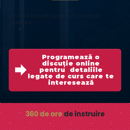
din cadrul Școlii de Excelență în Coaching și
Leadership
Programează o
discuție online
pentru detaliile
legate de curs care te
interesează
360 de ore
de instruire