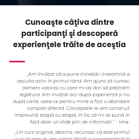
Cunoaşte câţiva dintre
participanţi şi descoperă
experienţele trăite de aceştia
„
Am învățat că a pune întrebări înseamnă a
asculta activ în primul rând. Am ajuns să cunosc
oameni valoroși cu care mi-aș dori să păstrăm
legătura. Am învățat aici după experiență și nu
după carte, ceea ce pentru mine a fost o abordare
complet diferită. Conceptele le-am construit
împreună, etapă cu etapă, în loc să mi se pună în
față doar un slide plin de informații
.” - Irina
„
Un curs original, deschis, recunosc că este primul
curs la care m-am simțit liberă și neconstrânsă în