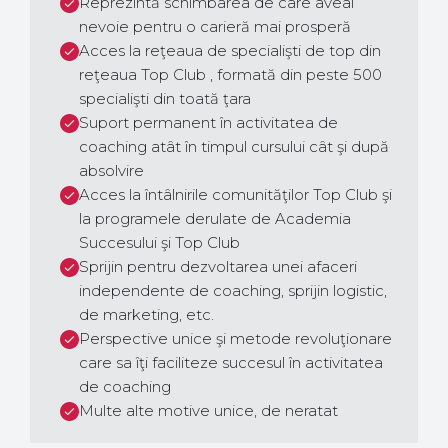
Reprezintă schimbarea de care aveai
nevoie pentru o carieră mai prosperă
Acces la reţeaua de specialişti de top din
reţeaua Top Club , formată din peste 500
specialişti din toată ţara
Suport permanent în activitatea de
coaching atât în timpul cursului cât şi după
absolvire
Acces la întâlnirile comunităţilor Top Club şi
la programele derulate de Academia
Succesului şi Top Club
Sprijin pentru dezvoltarea unei afaceri
independente de coaching, sprijin logistic,
de marketing, etc.
Perspective unice şi metode revoluţionare
care sa îţi faciliteze succesul în activitatea
de coaching
Multe alte motive unice, de neratat