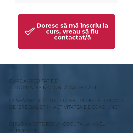
Doresc să mă înscriu la
curs, vreau să fiu
contactat/ă
CURS ACREDITAT DE
AUTORITATEA NAȚIONLĂ CALIFICĂRI
LA SFÂRȘITUL CURSULUI SE PRIMEȘTE DIPLOMA
DE ”SPECIALIST ÎN ACTIVITATEA DE COACHING”
DIPLOMA ESTE RECUNOSCUTĂ LA NIVEL
EUROPEAN