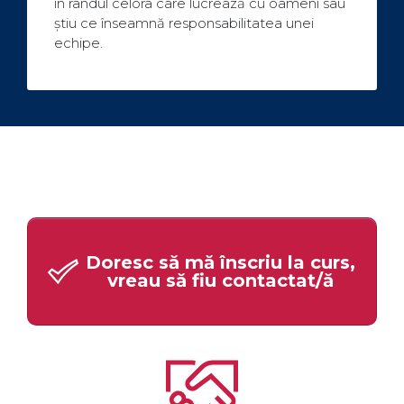
în rândul celora care lucrează cu oameni sau
știu ce înseamnă responsabilitatea unei
echipe.
Doresc să mă înscriu la curs,
vreau să fiu contactat/ă