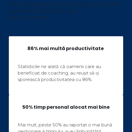
Dezvoltă-ți abilitățile de coaching și devino un lider
mai eficient în carieră şi în viață
Iată aici 2 statistici:
86% mai multă productivitate
Statisticile ne arată că oamenii care au
beneficiat de coaching, au reușit să-și
sporească productivitatea cu 86%.
50% timp personal alocat mai bine
Mai mult, peste 50% au raportat o mai bună
gestionare a timpului, și-au îmbunătățit