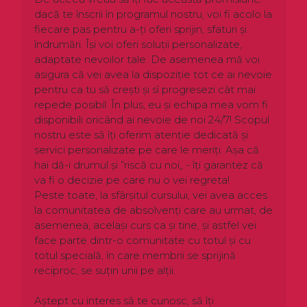
dacă te înscrii în programul nostru, voi fi acolo la
fiecare pas pentru a-ți oferi sprijin, sfaturi și
îndrumări. Își voi oferi soluții personalizate,
adaptate nevoilor tale. De asemenea mă voi
asigura că vei avea la dispoziție tot ce ai nevoie
pentru ca tu să crești și sî progresezi cât mai
repede posibil. În plus, eu și echipa mea vom fi
disponibili oricând ai nevoie de noi 24/7! Scopul
nostru este să îți oferim atenție dedicată și
servici personalizate pe care le meriți. Așa că
hai dă-i drumul și ”riscă cu noi„ - îți garantez că
va fi o decizie pe care nu o vei regreta!
Peste toate, la sfârșitul cursului, vei avea acces
la comunitatea de absolvenți care au urmat, de
asemenea, același curs ca și tine, și astfel vei
face parte dintr-o comunitate cu totul și cu
totul specială, în care membrii se sprijină
reciproc, se suțin unii pe alții.
Aștept cu interes să te cunosc, să îți