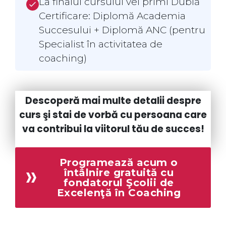
La finalul cursului vei primi Dublă
Certificare: Diplomă Academia
Succesului + Diplomă ANC (pentru
Specialist în activitatea de
coaching)
Descoperă mai multe detalii despre
curs şi stai de vorbă cu persoana care
va contribui la viitorul tău de succes!
Programează acum o
întâlnire gratuită cu
fondatorul Şcolii de
Excelenţă în Coaching