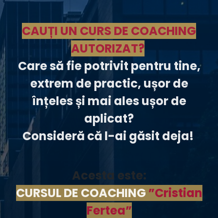
CAUȚI UN CURS DE COACHING
AUTORIZAT?
Care să fie potrivit pentru tine,
extrem de practic, ușor de
înțeles și mai ales ușor de
aplicat?
Consideră că l-ai găsit deja!
Acesta este:
CURSUL DE COACHING
”Cristian
Fertea”