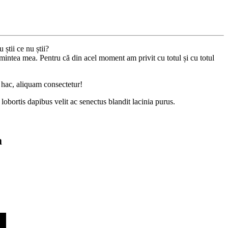
 știi ce nu știi?
mintea mea. Pentru că din acel moment am privit cu totul și cu totul
m hac, aliquam consectetur!
lobortis dapibus velit ac senectus blandit lacinia purus.
ta