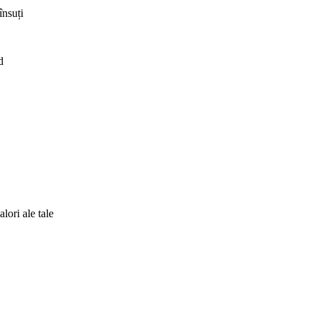
însuți
id
alori ale tale