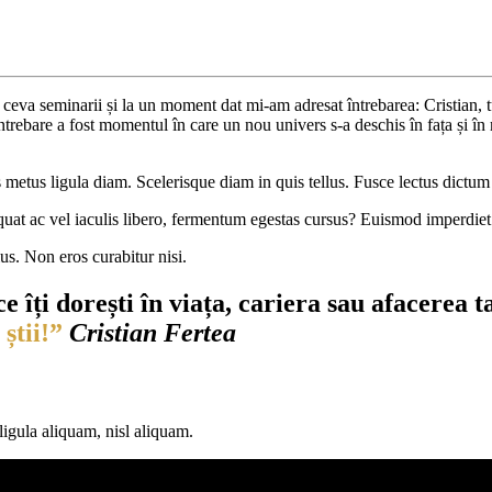
ceva seminarii și la un moment dat mi-am adresat întrebarea: Cristian, tu
rebare a fost momentul în care un nou univers s-a deschis în fața și în 
is metus ligula diam. Scelerisque diam in quis tellus. Fusce lectus dictu
quat ac vel iaculis libero, fermentum egestas cursus? Euismod imperdiet 
us. Non eros curabitur nisi.
ce îți dorești în viața, cariera sau afacerea 
știi!”
Cristian Fertea
igula aliquam, nisl aliquam.