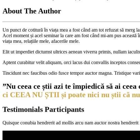
About The Author
Un punct de cotitură în viața mea a fost când am tot refuzat să merg la 
Acel moment și acel seminar la care am fost când mi-am pus această înt
viața mea, relațiile mele, afacerile mele.
Elit ut imperdiet dictumst ultrices aenean viverra primis, nullam iacul
Aptent curabitur velit aliquam, orci lacus dui convallis inceptos conse
Tincidunt nec faucibus odio fusce tempor auctor magna. Tristique vari
”Nu ceea ce știi azi te împiedică să ai ceea 
ci CEEA NU ȘTII și poate nici nu știi că nu 
Testimonials Participants
Quisque conubia hendrerit ad mollis arcu nam auctor nostra hendrerit l