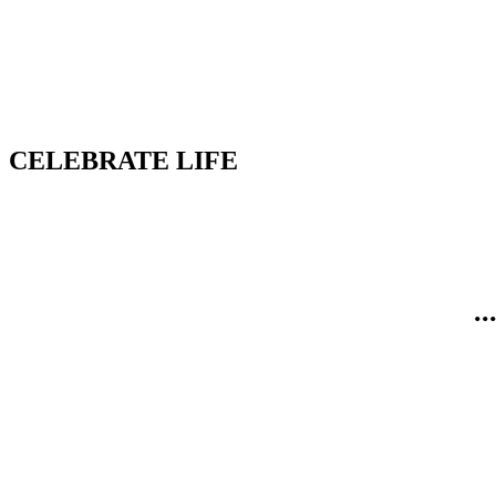
E TIMPUL SĂ FACI DIN NOU LUCRURI
DACĂ NU O FACI TU CINE SĂ O FACĂ
CELEBRATE LIFE
.