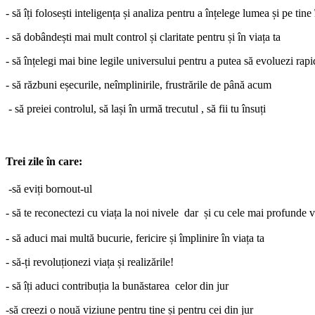
- să îți folosești inteligența și analiza pentru a înțelege lumea și pe tine 
- să dobândești mai mult control și claritate pentru și în viața ta
- să înțelegi mai bine legile universului pentru a putea
să evoluezi rap
- să răzbuni eșecurile, neîmplinirile, frustrările de până acum
- să preiei controlul, să lași în urmă trecutul , să fii tu însuți
Trei zile în care:
-să eviți bornout-ul
- să te reconectezi cu viața la noi nivele dar și cu cele mai profunde v
- să aduci mai multă bucurie, fericire și împlinire în viața ta
- să-ți revoluționezi viața și realizările!
- să îți aduci contribuția la bunăstarea celor din jur
-să creezi o nouă viziune pentru tine și pentru cei din jur