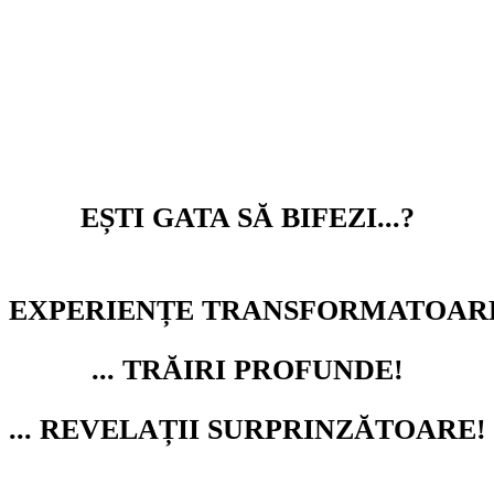
 EXTRAORDINARE ÎN ȘI CU VIAȚA TA
?
EȘTI GATA SĂ BIFEZI...?
.. EXPERIENȚE TRANSFORMATOAR
... TRĂIRI PROFUNDE!
... REVELAȚII SURPRINZĂTOARE!